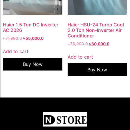
Haier 1.5 Ton DC Inverter
Haier HSU-24 Turbo Cool
AC 2026
2.0 Ton Non-Inverter Air
Conditioner
৳
71,990.0
৳
55,000.0
৳
76,990.0
৳
60,000.0
Add to cart
Add to cart
Buy Now
Buy Now