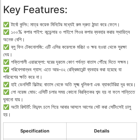
Key Features:
✅ টার্বো কুলিং: মাত্র কয়েক মিনিটের মধ্যেই রুম দ্রুত ঠান্ডা করে ফেলে।
✅ ১০০% কপার পাইপ: কন্ডেন্সার ও পাইপে পিওর কপার ব্যবহার করায় স্থায়িত্ব
অনেক বেশি।
✅ ব্লু ফিন টেকনোলজি: এটি এসির কয়েলকে মরিচা ও ক্ষয় হওয়া থেকে সুরক্ষা
দেয়।
✅ শক্তিশালী এয়ারফ্লো: ঘরের দূরতম কোণ পর্যন্ত বাতাস পৌঁছে দিতে সক্ষম।
✅ পরিবেশবান্ধব গ্যাস: এতে আর-৩২ রেফ্রিজারেন্ট ব্যবহার করা হয়েছে যা
পরিবেশের ক্ষতি করে না।
✅ হাই ডেনসিটি ফিল্টার: বাতাস থেকে অতি সূক্ষ্ম ধুলিকণা এবং ব্যাকটেরিয়া দূর করে।
✅ লো নয়েজ মোড: এসিটি চলার সময় কোনো বিরক্তিকর শব্দ হয় না ফলে শান্তিতে
ঘুমানো যায়।
✅ অটো রিস্টার্ট: বিদ্যুৎ চলে গিয়ে আবার আসলে আগের সেট করা সেটিংসেই চালু
হয়।
Specification
Details