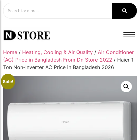
Home
/
Heating, Cooling & Air Quality
/
Air Conditioner
(AC) Price in Bangladesh From Dn Store-2022
/ Haier 1
Ton Non-Inverter AC Price in Bangladesh 2026
Sale!