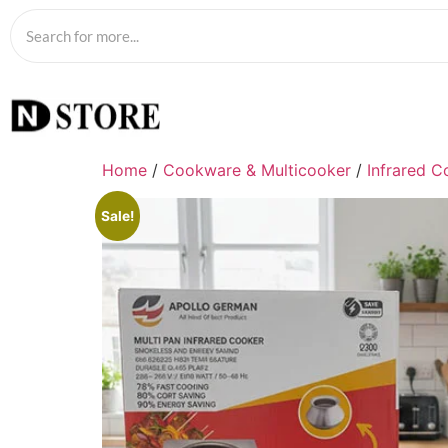
Home
/
Cookware & Multicooker
/
Infrared C
Sale!