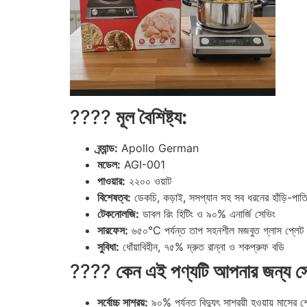
????
মূল বৈশিষ্ট্য:
ব্র্যান্ড:
Apollo German
মডেল:
AGI-001
পাওয়ার:
২২০০ ওয়াট
বিশেষত্ব:
ডেকচি, কড়াই, সসপ্যান সহ সব ধরনের হাঁড়ি-পাতি
টেকনোলজি:
ডাবল রিং হিটিং ও ৯০% এনার্জি সেভিং
সারফেস:
৬৫০°C পর্যন্ত তাপ সহনশীল মজবুত গ্লাস প্লেট
সুবিধা:
ধোঁয়াবিহীন, ৭৫% দ্রুত রান্না ও শকপ্রুফ বডি
????
কেন এই পণ্যটি আপনার জন্য স
সর্বোচ্চ সাশ্রয়:
৯০% পর্যন্ত বিদ্যুৎ সাশ্রয়ী হওয়ায় মাসের