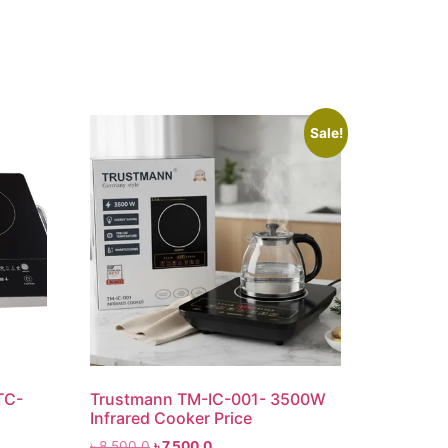
Sale!
TC-
Trustmann TM-IC-001- 3500W
Infrared Cooker Price
৳
8,500.0
৳
7,500.0