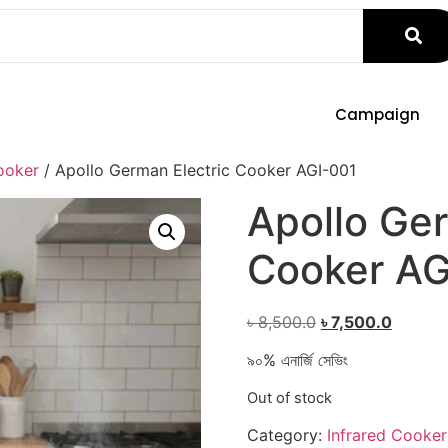
Campaign
ooker
/ Apollo German Electric Cooker AGI-001
Apollo Ger
Cooker AG
৳
8,500.0
৳
7,500.0
৯০% এনার্জি সেভিং
Out of stock
Category:
Infrared Cooker