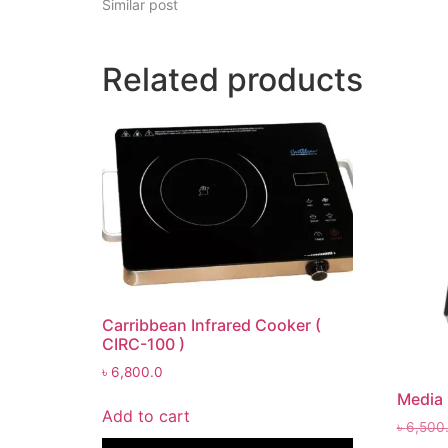
Similar post
Related products
Carribbean Infrared Cooker (
CIRC-100 )
৳
6,800.0
Media 
Add to cart
৳
6,500