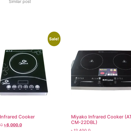
Similar post
Sale!
Infrared Cooker
Miyako Infrared Cooker (A
CM-22DBL)
.0
৳
6,000.0
৳
12,400.0