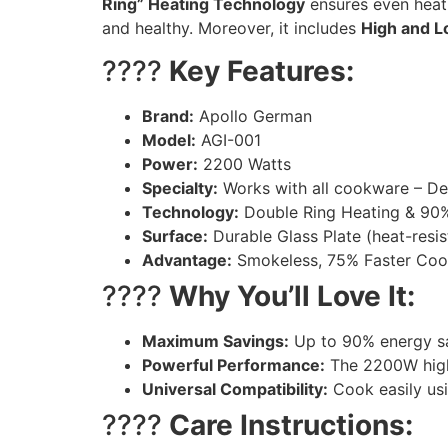
Ring” Heating Technology
ensures even heat 
and healthy. Moreover, it includes
High and L
????
Key Features:
Brand:
Apollo German
Model:
AGI-001
Power:
2200 Watts
Specialty:
Works with all cookware – De
Technology:
Double Ring Heating & 90
Surface:
Durable Glass Plate (heat-resi
Advantage:
Smokeless, 75% Faster Coo
????
Why You’ll Love It:
Maximum Savings:
Up to 90% energy savi
Powerful Performance:
The 2200W high 
Universal Compatibility:
Cook easily usi
????
Care Instructions: